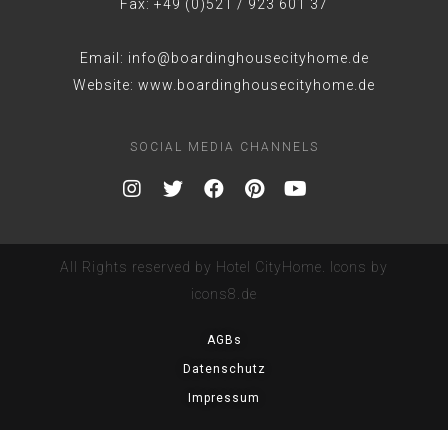
Fax: +49 (0)521 / 923 601 37
Email: info@boardinghousecityhome.de
Website: www.boardinghousecityhome.de
SOCIAL MEDIA CHANNELS
All Rights reserved by Hotel CityHome. Icons by
icons8.de
AGBs
Datenschutz
Impressum