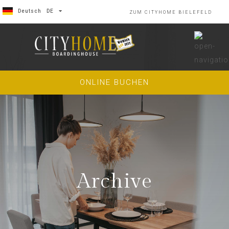
Deutsch
DE
ZUM CITYHOME BIELEFELD
English
EN
ONLINE BUCHEN
Archive